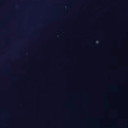
世界杯网投(中
国)发展有限公
司
|
华体会体
育
|
华体会体
育(中国)HTH·