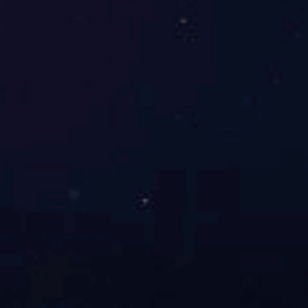
官方网站
|
kaiyun·开云(中
国)官方网站
|
开云网页版登