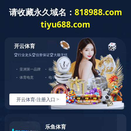
公司概况
Company
查看更多
星空体育
星空体育成立于2009年12月，位于广州市白云区嘉禾均