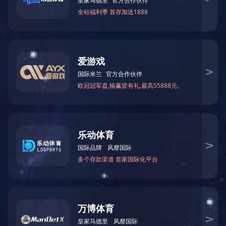
项目案例
Project
查看更多