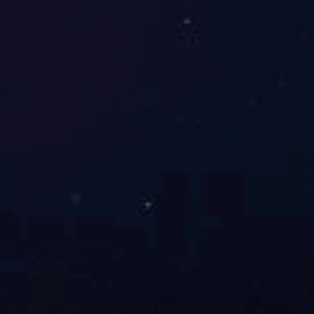
官方网站
|
kaiyun·开云(中
国)官方网站
|
开云网页版登