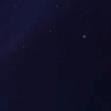
世界杯网投(中
国)发展有限公
司
|
华体会体
育
|
华体会体
育(中国)HTH·