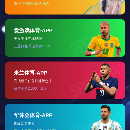
广东某企业地块土壤修...
市政工程
挥发性有机物（VOC...
新闻资讯
News
查看更多
推进河流、湖泊、近岸海域协同治理 大...