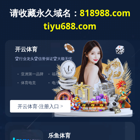
公司概况
Company
查看更多
星空体育
星空体育成立于2009年12月，位于广州市白云区嘉禾均