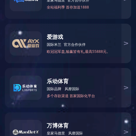
项目案例
Project
查看更多