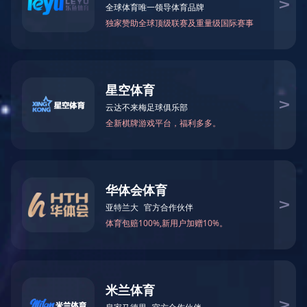
禾大道八一科技产业园2栋首层，是一家拥有先进技术和
工程经验的国家高新技术企业。专注于“环境治理”技术
的研发和实施的企业；是一家拥有先进技术和工程经验
的环保公司，主要从事环保咨询、环保手续、技术服
务、运营维护、在线监测、危废固废处理、环保管家等
全方位的环保服务；承接环保工程、市政工程、机电工
程，暖通工程，钢结构工程，生态修复工程；专业从事
污水处理、废气治理、通风除尘、噪声治理、除臭、甲
醛治理多年，拥有自己的设备生产工厂。