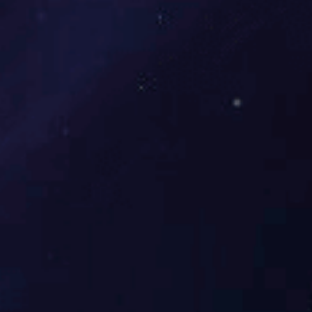
世界杯网投(中
国)发展有限公
司
|
华体会体
育
|
华体会体
育(中国)HTH·