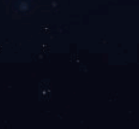
录入口
|
米兰
体育app官网
入口
|
华体会
hth·（体育）
中国官方网站